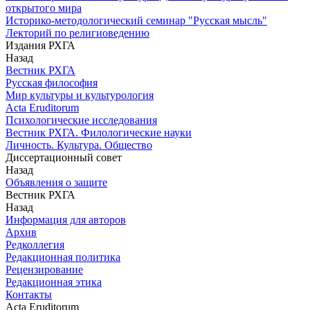
открытого мира
Историко-методологический семинар "Русская мысль"
Лекторий по религиоведению
Издания РХГА
Назад
Вестник РХГА
Русская философия
Мир культуры и культурология
Acta Eruditorum
Психологические исследования
Вестник РХГА. Филологические науки
Личность. Культура. Общество
Диссертационный совет
Назад
Объявления о защите
Вестник РХГА
Назад
Информация для авторов
Архив
Редколлегия
Редакционная политика
Рецензирование
Редакционная этика
Контакты
Acta Eruditorum