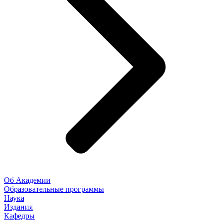
Об Академии
Образовательные программы
Наука
Издания
Кафедры