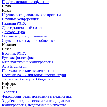
Профессиональное обучение
Наука
Назад
Научно-исследовательские проекты
Научные конференции
Издания РХГА
Диссертационный совет
Докторантура
Организация и управление
Студенческое научное общество
Издания
Назад
Вестник РХГА
Русская философия
Мир культуры и культурология
Acta Eruditorum
Психологические исследования
Вестник РХГА. Филологические науки
Личность. Культура. Общество
Кафедры
Назад
Теология
Философия, религиоведение и педагогика
Зарубежная филология и лингводидактика
Культурология, педагогика и искусства