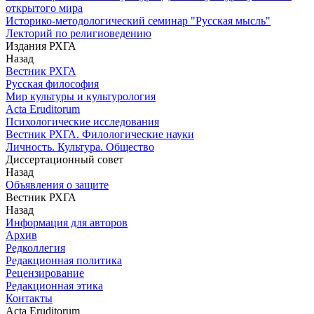
открытого мира
Историко-методологический семинар "Русская мысль"
Лекторий по религиоведению
Издания РХГА
Назад
Вестник РХГА
Русская философия
Мир культуры и культурология
Acta Eruditorum
Психологические исследования
Вестник РХГА. Филологические науки
Личность. Культура. Общество
Диссертационный совет
Назад
Объявления о защите
Вестник РХГА
Назад
Информация для авторов
Архив
Редколлегия
Редакционная политика
Рецензирование
Редакционная этика
Контакты
Acta Eruditorum