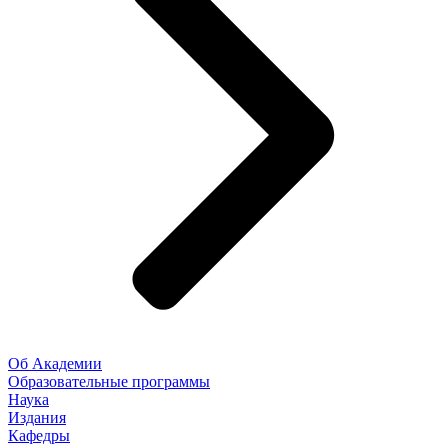
Об Академии
Образовательные программы
Наука
Издания
Кафедры