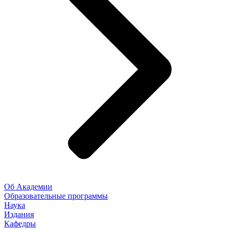
Об Академии
Образовательные программы
Наука
Издания
Кафедры