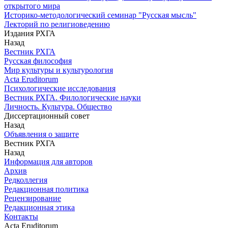
открытого мира
Историко-методологический семинар "Русская мысль"
Лекторий по религиоведению
Издания РХГА
Назад
Вестник РХГА
Русская философия
Мир культуры и культурология
Acta Eruditorum
Психологические исследования
Вестник РХГА. Филологические науки
Личность. Культура. Общество
Диссертационный совет
Назад
Объявления о защите
Вестник РХГА
Назад
Информация для авторов
Архив
Редколлегия
Редакционная политика
Рецензирование
Редакционная этика
Контакты
Acta Eruditorum