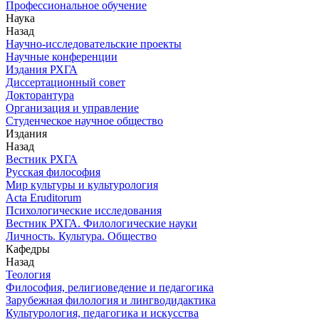
Профессиональное обучение
Наука
Назад
Научно-исследовательские проекты
Научные конференции
Издания РХГА
Диссертационный совет
Докторантура
Организация и управление
Студенческое научное общество
Издания
Назад
Вестник РХГА
Русская философия
Мир культуры и культурология
Acta Eruditorum
Психологические исследования
Вестник РХГА. Филологические науки
Личность. Культура. Общество
Кафедры
Назад
Теология
Философия, религиоведение и педагогика
Зарубежная филология и лингводидактика
Культурология, педагогика и искусства