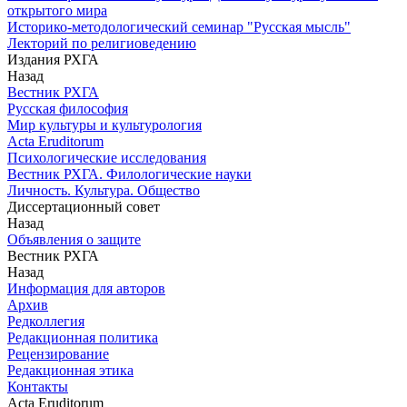
открытого мира
Историко-методологический семинар "Русская мысль"
Лекторий по религиоведению
Издания РХГА
Назад
Вестник РХГА
Русская философия
Мир культуры и культурология
Acta Eruditorum
Психологические исследования
Вестник РХГА. Филологические науки
Личность. Культура. Общество
Диссертационный совет
Назад
Объявления о защите
Вестник РХГА
Назад
Информация для авторов
Архив
Редколлегия
Редакционная политика
Рецензирование
Редакционная этика
Контакты
Acta Eruditorum