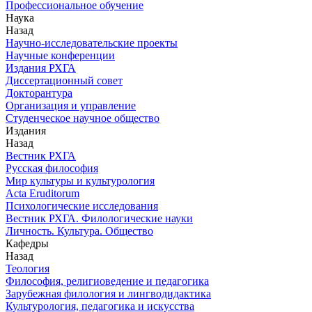
Профессиональное обучение
Наука
Назад
Научно-исследовательские проекты
Научные конференции
Издания РХГА
Диссертационный совет
Докторантура
Организация и управление
Студенческое научное общество
Издания
Назад
Вестник РХГА
Русская философия
Мир культуры и культурология
Acta Eruditorum
Психологические исследования
Вестник РХГА. Филологические науки
Личность. Культура. Общество
Кафедры
Назад
Теология
Философия, религиоведение и педагогика
Зарубежная филология и лингводидактика
Культурология, педагогика и искусства