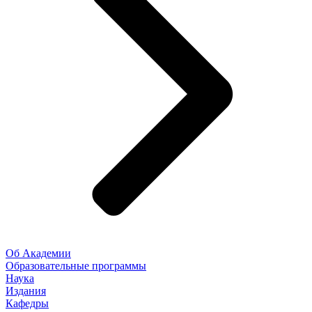
Об Академии
Образовательные программы
Наука
Издания
Кафедры