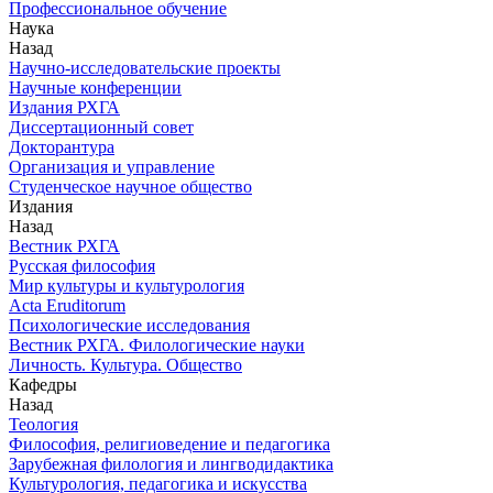
Профессиональное обучение
Наука
Назад
Научно-исследовательские проекты
Научные конференции
Издания РХГА
Диссертационный совет
Докторантура
Организация и управление
Студенческое научное общество
Издания
Назад
Вестник РХГА
Русская философия
Мир культуры и культурология
Acta Eruditorum
Психологические исследования
Вестник РХГА. Филологические науки
Личность. Культура. Общество
Кафедры
Назад
Теология
Философия, религиоведение и педагогика
Зарубежная филология и лингводидактика
Культурология, педагогика и искусства