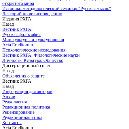
открытого мира
Историко-методологический семинар "Русская мысль"
Лекторий по религиоведению
Издания РХГА
Назад
Вестник РХГА
Русская философия
Мир культуры и культурология
Acta Eruditorum
Психологические исследования
Вестник РХГА. Филологические науки
Личность. Культура. Общество
Диссертационный совет
Назад
Объявления о защите
Вестник РХГА
Назад
Информация для авторов
Архив
Редколлегия
Редакционная политика
Рецензирование
Редакционная этика
Контакты
Acta Eruditorum