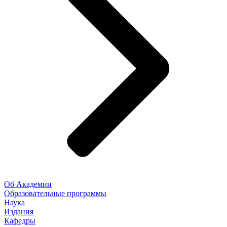
Об Академии
Образовательные программы
Наука
Издания
Кафедры