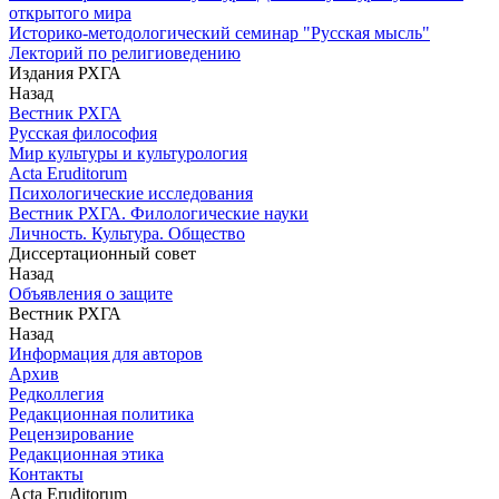
открытого мира
Историко-методологический семинар "Русская мысль"
Лекторий по религиоведению
Издания РХГА
Назад
Вестник РХГА
Русская философия
Мир культуры и культурология
Acta Eruditorum
Психологические исследования
Вестник РХГА. Филологические науки
Личность. Культура. Общество
Диссертационный совет
Назад
Объявления о защите
Вестник РХГА
Назад
Информация для авторов
Архив
Редколлегия
Редакционная политика
Рецензирование
Редакционная этика
Контакты
Acta Eruditorum