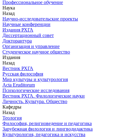
Профессиональное обучение
Наука
Назад
Научно-исследовательские проекты
Научные конференции
Издания РХГА
Диссертационный совет
Докторантура
Организация и управление
Студенческое научное общество
Издания
Назад
Вестник РХГА
Русская философия
Мир культуры и культурология
Acta Eruditorum
Психологические исследования
Вестник РХГА. Филологические науки
Личность. Культура. Общество
Кафедры
Назад
Теология
Философия, религиоведение и педагогика
Зарубежная филология и лингводидактика
Культурология, педагогика и искусства