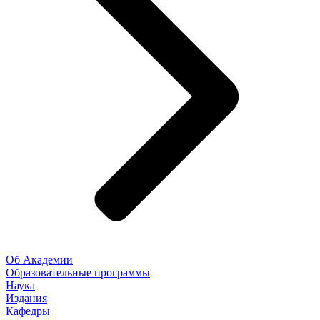
Об Академии
Образовательные программы
Наука
Издания
Кафедры