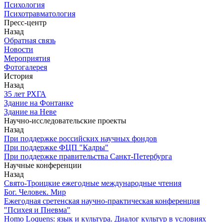
Психология
Психотравматология
Пресс-центр
Назад
Обратная связь
Новости
Мероприятия
Фотогалерея
История
Назад
З5 лет РХГА
Здание на Фонтанке
Здание на Неве
Научно-исследовательские проекты
Назад
При поддержке российских научных фондов
При поддержке ФЦП "Кадры"
При поддержке правительства Санкт-Петербурга
Научные конференции
Назад
Свято-Троицкие ежегодные международные чтения
Бог. Человек. Мир
Ежегодная сретенская научно-практическая конференция
"Психея и Пневма"
Homo Loquens: язык и культура. Диалог культур в условиях