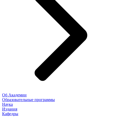
Об Академии
Образовательные программы
Наука
Издания
Кафедры