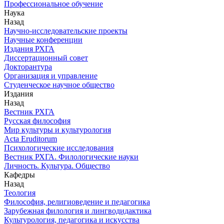
Профессиональное обучение
Наука
Назад
Научно-исследовательские проекты
Научные конференции
Издания РХГА
Диссертационный совет
Докторантура
Организация и управление
Студенческое научное общество
Издания
Назад
Вестник РХГА
Русская философия
Мир культуры и культурология
Acta Eruditorum
Психологические исследования
Вестник РХГА. Филологические науки
Личность. Культура. Общество
Кафедры
Назад
Теология
Философия, религиоведение и педагогика
Зарубежная филология и лингводидактика
Культурология, педагогика и искусства