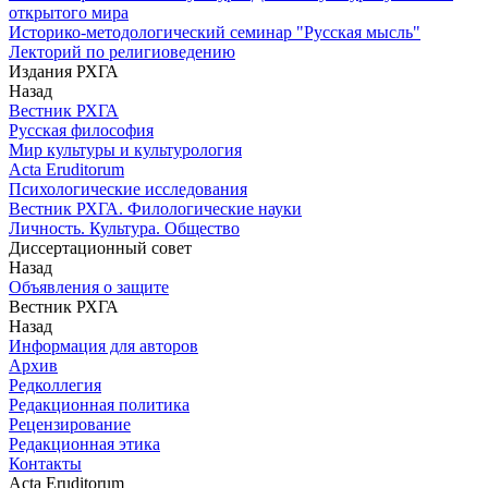
открытого мира
Историко-методологический семинар "Русская мысль"
Лекторий по религиоведению
Издания РХГА
Назад
Вестник РХГА
Русская философия
Мир культуры и культурология
Acta Eruditorum
Психологические исследования
Вестник РХГА. Филологические науки
Личность. Культура. Общество
Диссертационный совет
Назад
Объявления о защите
Вестник РХГА
Назад
Информация для авторов
Архив
Редколлегия
Редакционная политика
Рецензирование
Редакционная этика
Контакты
Acta Eruditorum