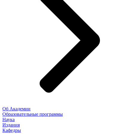
Об Академии
Образовательные программы
Наука
Издания
Кафедры