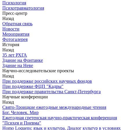
Психология
Психотравматология
Пресс-центр
Назад
Обратная связь
Новости
Мероприятия
Фотогалерея
История
Назад
З5 лет РХГА
Здание на Фонтанке
Здание на Неве
Научно-исследовательские проекты
Назад
При поддержке российских научных фондов
При поддержке ФЦП "Кадры"
При поддержке правительства Санкт-Петербурга
Научные конференции
Назад
Свято-Троицкие ежегодные международные чтения
Бог. Человек. Мир
Ежегодная сретенская научно-практическая конференция
"Психея и Пневма"
Homo Loquens: язык и культура. Диалог культур в условиях