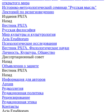
открытого мира
Историко-методологический семинар "Русская мысль"
Лекторий по религиоведению
Издания РХГА
Назад
Вестник РХГА
Русская философия
Мир культуры и культурология
Acta Eruditorum
Психологические исследования
Вестник РХГА. Филологические науки
Личность. Культура. Общество
Диссертационный совет
Назад
Объявления о защите
Вестник РХГА
Назад
Информация для авторов
Архив
Редколлегия
Редакционная политика
Рецензирование
Редакционная этика
Контакты
Acta Eruditorum