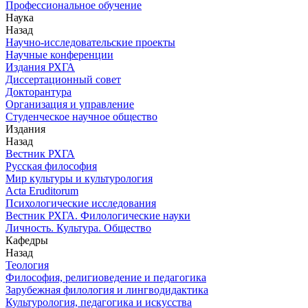
Профессиональное обучение
Наука
Назад
Научно-исследовательские проекты
Научные конференции
Издания РХГА
Диссертационный совет
Докторантура
Организация и управление
Студенческое научное общество
Издания
Назад
Вестник РХГА
Русская философия
Мир культуры и культурология
Acta Eruditorum
Психологические исследования
Вестник РХГА. Филологические науки
Личность. Культура. Общество
Кафедры
Назад
Теология
Философия, религиоведение и педагогика
Зарубежная филология и лингводидактика
Культурология, педагогика и искусства