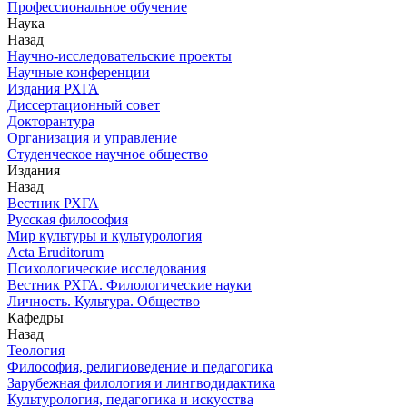
Профессиональное обучение
Наука
Назад
Научно-исследовательские проекты
Научные конференции
Издания РХГА
Диссертационный совет
Докторантура
Организация и управление
Студенческое научное общество
Издания
Назад
Вестник РХГА
Русская философия
Мир культуры и культурология
Acta Eruditorum
Психологические исследования
Вестник РХГА. Филологические науки
Личность. Культура. Общество
Кафедры
Назад
Теология
Философия, религиоведение и педагогика
Зарубежная филология и лингводидактика
Культурология, педагогика и искусства