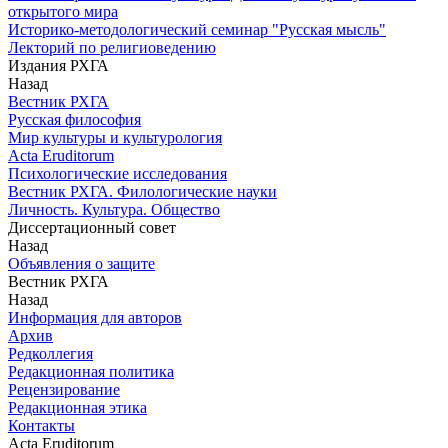
открытого мира
Историко-методологический семинар "Русская мысль"
Лекторий по религиоведению
Издания РХГА
Назад
Вестник РХГА
Русская философия
Мир культуры и культурология
Acta Eruditorum
Психологические исследования
Вестник РХГА. Филологические науки
Личность. Культура. Общество
Диссертационный совет
Назад
Объявления о защите
Вестник РХГА
Назад
Информация для авторов
Архив
Редколлегия
Редакционная политика
Рецензирование
Редакционная этика
Контакты
Acta Eruditorum