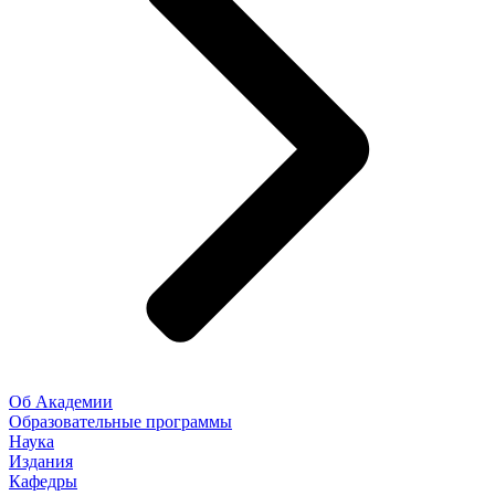
Об Академии
Образовательные программы
Наука
Издания
Кафедры