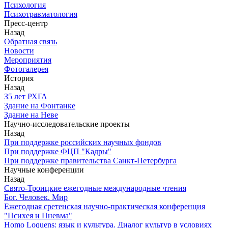
Психология
Психотравматология
Пресс-центр
Назад
Обратная связь
Новости
Мероприятия
Фотогалерея
История
Назад
З5 лет РХГА
Здание на Фонтанке
Здание на Неве
Научно-исследовательские проекты
Назад
При поддержке российских научных фондов
При поддержке ФЦП "Кадры"
При поддержке правительства Санкт-Петербурга
Научные конференции
Назад
Свято-Троицкие ежегодные международные чтения
Бог. Человек. Мир
Ежегодная сретенская научно-практическая конференция
"Психея и Пневма"
Homo Loquens: язык и культура. Диалог культур в условиях