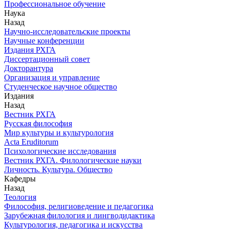
Профессиональное обучение
Наука
Назад
Научно-исследовательские проекты
Научные конференции
Издания РХГА
Диссертационный совет
Докторантура
Организация и управление
Студенческое научное общество
Издания
Назад
Вестник РХГА
Русская философия
Мир культуры и культурология
Acta Eruditorum
Психологические исследования
Вестник РХГА. Филологические науки
Личность. Культура. Общество
Кафедры
Назад
Теология
Философия, религиоведение и педагогика
Зарубежная филология и лингводидактика
Культурология, педагогика и искусства