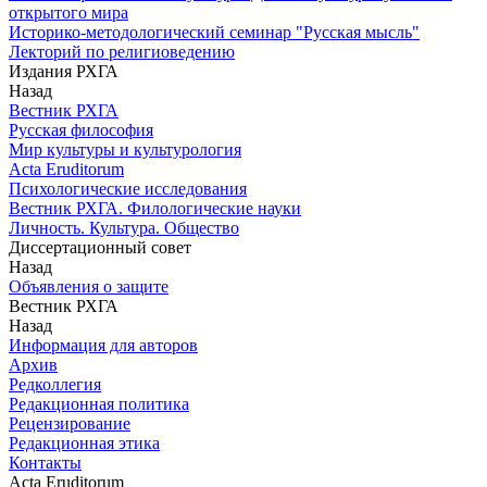
открытого мира
Историко-методологический семинар "Русская мысль"
Лекторий по религиоведению
Издания РХГА
Назад
Вестник РХГА
Русская философия
Мир культуры и культурология
Acta Eruditorum
Психологические исследования
Вестник РХГА. Филологические науки
Личность. Культура. Общество
Диссертационный совет
Назад
Объявления о защите
Вестник РХГА
Назад
Информация для авторов
Архив
Редколлегия
Редакционная политика
Рецензирование
Редакционная этика
Контакты
Acta Eruditorum