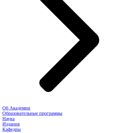
Об Академии
Образовательные программы
Наука
Издания
Кафедры