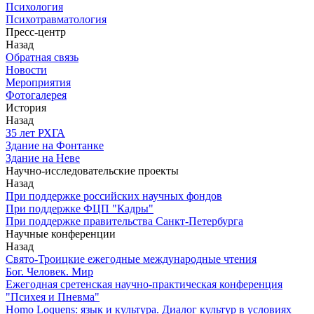
Психология
Психотравматология
Пресс-центр
Назад
Обратная связь
Новости
Мероприятия
Фотогалерея
История
Назад
З5 лет РХГА
Здание на Фонтанке
Здание на Неве
Научно-исследовательские проекты
Назад
При поддержке российских научных фондов
При поддержке ФЦП "Кадры"
При поддержке правительства Санкт-Петербурга
Научные конференции
Назад
Свято-Троицкие ежегодные международные чтения
Бог. Человек. Мир
Ежегодная сретенская научно-практическая конференция
"Психея и Пневма"
Homo Loquens: язык и культура. Диалог культур в условиях