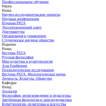
Профессиональное обучение
Наука
Назад
Научно-исследовательские проекты
Научные конференции
Издания РХГА
Диссертационный совет
Докторантура
Организация и управление
Студенческое научное общество
Издания
Назад
Вестник РХГА
Русская философия
Мир культуры и культурология
Acta Eruditorum
Психологические исследования
Вестник РХГА. Филологические науки
Личность. Культура. Общество
Кафедры
Назад
Теология
Философия, религиоведение и педагогика
Зарубежная филология и лингводидактика
Культурология, педагогика и искусства