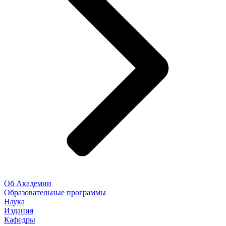
Об Академии
Образовательные программы
Наука
Издания
Кафедры