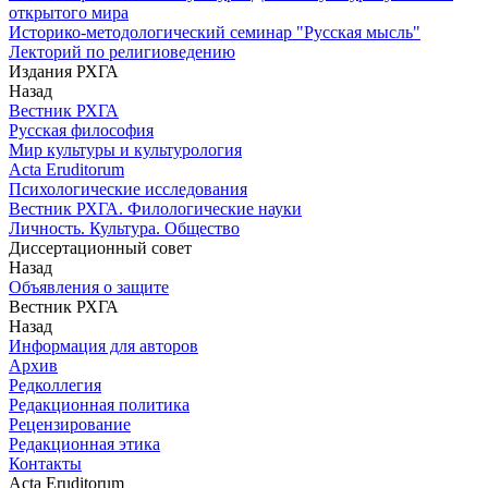
открытого мира
Историко-методологический семинар "Русская мысль"
Лекторий по религиоведению
Издания РХГА
Назад
Вестник РХГА
Русская философия
Мир культуры и культурология
Acta Eruditorum
Психологические исследования
Вестник РХГА. Филологические науки
Личность. Культура. Общество
Диссертационный совет
Назад
Объявления о защите
Вестник РХГА
Назад
Информация для авторов
Архив
Редколлегия
Редакционная политика
Рецензирование
Редакционная этика
Контакты
Acta Eruditorum