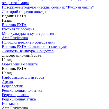
открытого мира
Историко-методологический семинар "Русская мысль"
Лекторий по религиоведению
Издания РХГА
Назад
Вестник РХГА
Русская философия
Мир культуры и культурология
Acta Eruditorum
Психологические исследования
Вестник РХГА. Филологические науки
Личность. Культура. Общество
Диссертационный совет
Назад
Объявления о защите
Вестник РХГА
Назад
Информация для авторов
Архив
Редколлегия
Редакционная политика
Рецензирование
Редакционная этика
Контакты
Acta Eruditorum