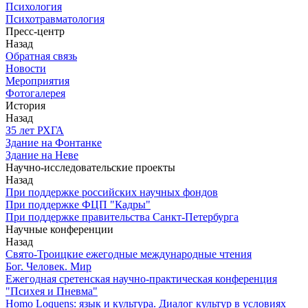
Психология
Психотравматология
Пресс-центр
Назад
Обратная связь
Новости
Мероприятия
Фотогалерея
История
Назад
З5 лет РХГА
Здание на Фонтанке
Здание на Неве
Научно-исследовательские проекты
Назад
При поддержке российских научных фондов
При поддержке ФЦП "Кадры"
При поддержке правительства Санкт-Петербурга
Научные конференции
Назад
Свято-Троицкие ежегодные международные чтения
Бог. Человек. Мир
Ежегодная сретенская научно-практическая конференция
"Психея и Пневма"
Homo Loquens: язык и культура. Диалог культур в условиях