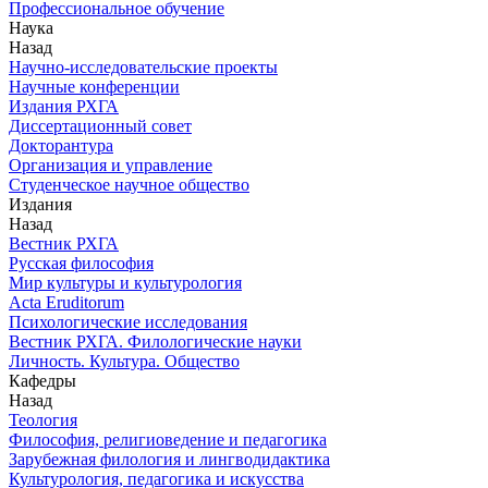
Профессиональное обучение
Наука
Назад
Научно-исследовательские проекты
Научные конференции
Издания РХГА
Диссертационный совет
Докторантура
Организация и управление
Студенческое научное общество
Издания
Назад
Вестник РХГА
Русская философия
Мир культуры и культурология
Acta Eruditorum
Психологические исследования
Вестник РХГА. Филологические науки
Личность. Культура. Общество
Кафедры
Назад
Теология
Философия, религиоведение и педагогика
Зарубежная филология и лингводидактика
Культурология, педагогика и искусства