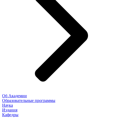
Об Академии
Образовательные программы
Наука
Издания
Кафедры