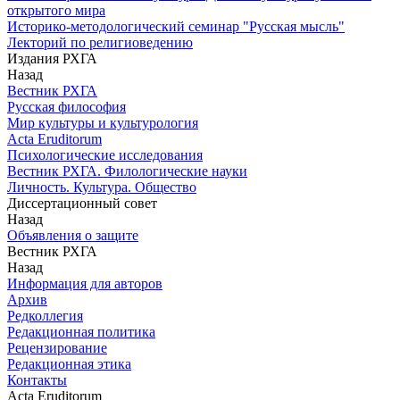
открытого мира
Историко-методологический семинар "Русская мысль"
Лекторий по религиоведению
Издания РХГА
Назад
Вестник РХГА
Русская философия
Мир культуры и культурология
Acta Eruditorum
Психологические исследования
Вестник РХГА. Филологические науки
Личность. Культура. Общество
Диссертационный совет
Назад
Объявления о защите
Вестник РХГА
Назад
Информация для авторов
Архив
Редколлегия
Редакционная политика
Рецензирование
Редакционная этика
Контакты
Acta Eruditorum