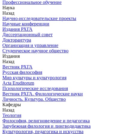
Профессиональное обучение
Наука
Назад
Научно-исследовательские проекты
Научные конференции
Издания РХГА
Диссертационный совет
Докторантура
Организация и управление
Студенческое научное общество
Издания
Назад
Вестник РХГА
Русская философия
Мир культуры и культурология
Acta Eruditorum
Психологические исследования
Вестник РХГА. Филологические науки
Личность. Культура. Общество
Кафедры
Назад
Теология
Философия, религиоведение и педагогика
Зарубежная филология и лингводидактика
Культурология, педагогика и искусства