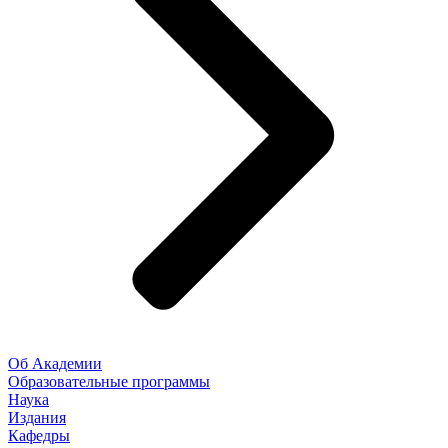
Об Академии
Образовательные программы
Наука
Издания
Кафедры