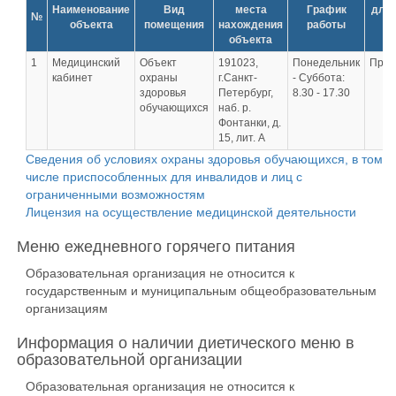
Наименование
Вид
места
График
для 
№
объекта
помещения
нахождения
работы
и
объекта
л
1
Медицинский
Объект
191023,
Понедельник
Прис
кабинет
охраны
г.Санкт-
- Суббота:
здоровья
Петербург,
8.30 - 17.30
обучающихся
наб. р.
Фонтанки, д.
15, лит. А
Сведения об условиях охраны здоровья обучающихся, в том
числе приспособленных для инвалидов и лиц с
ограниченными возможностям
Лицензия на осуществление медицинской деятельности
Меню ежедневного горячего питания
Образовательная организация не относится к
государственным и муниципальным общеобразовательным
организациям
Информация о наличии диетического меню в
образовательной организации
Образовательная организация не относится к