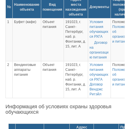
Наименование
Вид
места
положен
№
Документы
объекта
помещения
нахождения
(при
объекта
наличии
1
Буфет (кафе)
Объект
191023, г.
Условия
Положени
питания
Санкт-
питания
Положен
Петербург,
обучающих
об
наб. р.
ся РХГА
организа
Фонтанки, д.
и питания
Договор
15, лит. А
на
организаци
ю питания
2
Вендинговые
Объект
191023, г.
Условия
Положени
аппараты
питания
Санкт-
питания
Положен
питания
Петербург,
обучающих
об
наб. р.
ся РХГА
организа
Фонтанки, д.
Договор
и питания
15, лит. А
Вендэкс
Ритэйл
Информация об условиях охраны здоровья
обучающихся
Адрес
Прис