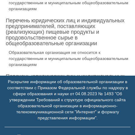
государственным и муниципальным общеобразовательным
организациям
Перечень юридических лиц и индивидуальных
предпринимателей, поставляющих
(реализующих) пищевые продукты и
продовольственное сырье в
общеобразовательные организации
Образовательная организация не относится к
государственным и муниципальным общеобразовательным
организациям
Перечень юридических лиц и индивидуальных
предпринимателей, оказывающих услуги по
Раскрытие информации об образовательной организации в
организации питания в общеобразовательной
соответствии с Приказом Федеральной службы по надзору в
организациях.
сфере образования и науки от 04.08.2023 № 1493 "Об
утверждении Требований к структуре официального сайта
Образовательная организация не относится к
образовательной организации в информационно-
государственным и муниципальным общеобразовательным
телекоммуникационной сети "Интернет" и формату
организациям
представления информации".
Формы обратной связи для родителей
обучающихся и ответы на вопросы родителей по