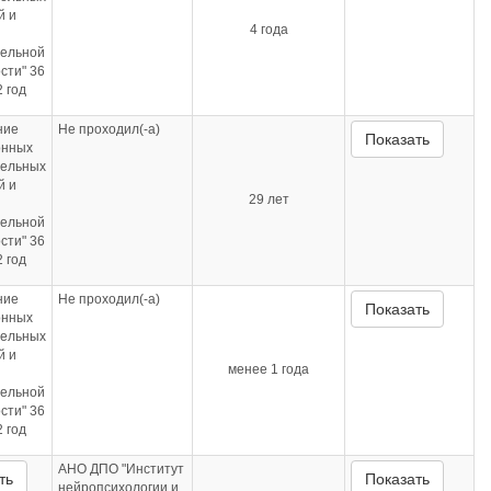
й и
4 года
тельной
сти" 36
 год
ние
Не проходил(-а)
Показать
онных
тельных
й и
29 лет
тельной
сти" 36
 год
ние
Не проходил(-а)
Показать
онных
тельных
й и
менее 1 года
тельной
сти" 36
 год
АНО ДПО "Институт
ть
Показать
нейропсихологии и