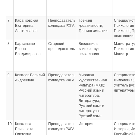
7
Карачковская
Преподаватель
Тренинг
Специалист
Екатерина
колледжа РХГА
креативности;
Психология
Анатольевна
Тренинг эмпатии
Психолог; 
психологии
8
Картавенко
Старший
Введение в
Магистрату
Елена
преподаватель
клиническую
Психология
Владимировна
психологию
Магистр
9
Ковалев Василий
Преподаватель
Мировая
Специалите
Андреевич
колледжа РХГА
художественная
Филология; 
культура (МХК);
Учитель рус
Русский язык и
литературы;
литература.
Литература;
Русский язык и
литература.
Русский язык
10
Ковалева
Преподаватель
История
Специалите
Елизавета
колледжа РХГА
История; И
Олеговна
Российской