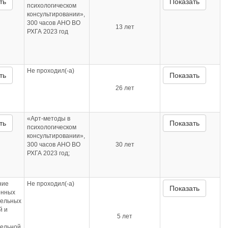
ть
Показать
психологическом
консультировании»,
300 часов АНО ВО
13 лет
РХГА 2023 год
Не проходил(-а)
ть
Показать
26 лет
«Арт-методы в
ть
Показать
психологическом
консультировании»,
300 часов АНО ВО
30 лет
РХГА 2023 год;
ние
Не проходил(-а)
Показать
онных
тельных
й и
5 лет
тельной