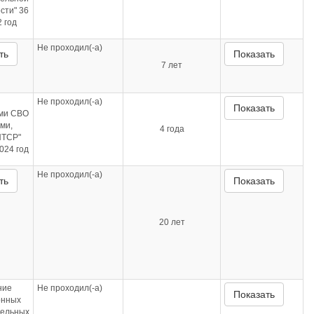
сти" 36
 год
Не проходил(-а)
ть
Показать
7 лет
Не проходил(-а)
Показать
ами СВО
ми,
4 года
ПТСР"
024 год
Не проходил(-а)
ть
Показать
20 лет
ние
Не проходил(-а)
Показать
онных
тельных