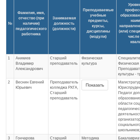
Уровен
Преподаваемые
профес
Фамилия, имя,
учебные
образован
отчество (при
Занимаемая
предметы,
наим
№
наличии)
должность
курсы,
направлени
педагогического
(должности)
дисциплины
(или) спец
работника
(модули)
числе 
квал
1
Аникиев
Старший
Физическая
Специалите
Владимир
преподаватель
культура
Физическая 
Александрович
Преподават
культуры - 
2
Веснин Евгений
Преподаватель
Магистрату
Показать
Юрьевич
колледжа РХГА,
Юриспруде
Старший
Педагог до
преподаватель
образования
области соц
педагогичес
деятельност
организатор
социальног
школьников
3
Гончарова
Старший
Методика
Бакалавриа