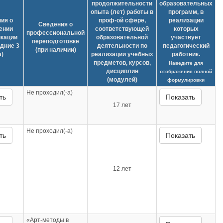
продолжительности
образовательных
опыта (лет) работы в
программ, в
ия о
проф-ой сфере,
реализации
Сведения о
ении
соответствующей
которых
профессиональной
кации
образовательной
участвует
переподготовке
едние 3
деятельности по
педагогический
(при наличии)
а)
реализации учебных
работник.
предметов, курсов,
Наведите для
дисциплин
отображения полной
(модулей)
формулировки
Не проходил(-а)
ть
Показать
17 лет
Не проходил(-а)
ть
Показать
12 лет
«Арт-методы в