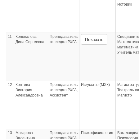
Историк
11
Коновалова
Преподаватель
Специалите
Показать
Дина Сергеевна
колледжа РХГА
Математика
математика
Учитель ма
12
Коптева
Преподаватель
Искусство (МХК)
Магистрату
Виктория
колледжа РХГА,
Театральное
Александровна
Ассистент
Магистр
13
Макарова
Преподаватель
Психофизиология
Бакалавриа
Валентина
колледжа РХГА
Психология