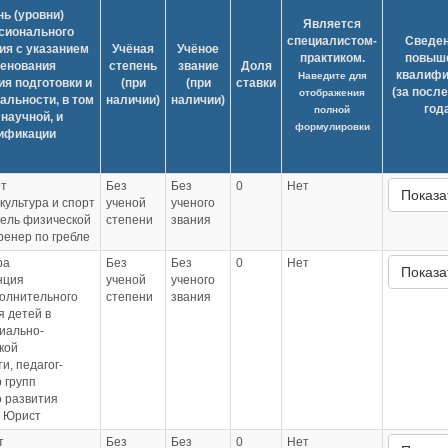
ь (уровни)
Является
сионального
специалистом-
Сведен
ия с указанием
Учёная
Учёное
практиком.
повыш
енования
степень
звание
Доля
квалифи
Наведите для
я подготовки и
(при
(при
ставки
(за посл
отображения
иальности, в том
наличии)
наличии)
год
полной
научной, и
формулировки
ификации
т
Без
Без
0
Нет
Показа
культура и спорт
ученой
ученого
ель физической
степени
звания
тренер по гребле
ра
Без
Без
0
Нет
Показа
нция
ученой
ученого
полнительного
степени
звания
 детей в
иально-
кой
и, педагог-
 групп
о развития
; Юрист
т
Без
Без
0
Нет