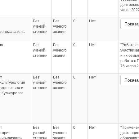
деятельно
часов 2022
Без
Без
0
Нет
Показа
ученой
ученого
Преподаватель
степени
звания
ра
Без
Без
0
Нет
"Работа с
ученой
ученого
участник
степени
звания
и их семья
работа с 
76 часов 2
т
Без
Без
0
Нет
Показа
Культурология
ученой
ученого
ского языка и
степени
звания
 Культуролог
т
Без
Без
0
Нет
"Примене
стория
ученой
ученого
дистанци
 цивилизации
степени
звания
образова