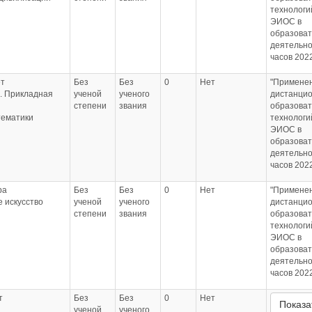
технологи
ЭИОС в
образова
деятельно
часов 2022
т
Без
Без
0
Нет
"Примене
. Прикладная
ученой
ученого
дистанци
степени
звания
образова
тематики
технологи
ЭИОС в
образова
деятельно
часов 2022
ра
Без
Без
0
Нет
"Примене
 искусство
ученой
ученого
дистанци
степени
звания
образова
технологи
ЭИОС в
образова
деятельно
часов 2022
т
Без
Без
0
Нет
Показа
ученой
ученого