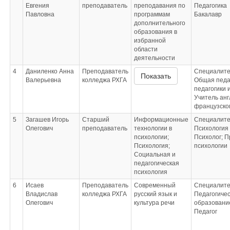
Евгения
преподаватель
преподавания по
Педагогика
Павловна
программам
Бакалавр
дополнительного
образования в
избранной
области
деятельности
4
Даниленко Анна
Преподаватель
Специалите
Показать
Валерьевна
колледжа РХГА
Общая педа
педагогики 
Учитель анг
французско
5
Загашев Игорь
Старший
Информационные
Специалите
Олегович
преподаватель
технологии в
Психология
психологии;
Психолог; 
Психология;
психологии
Социальная и
педагогическая
психология
6
Исаев
Преподаватель
Современный
Специалите
Владислав
колледжа РХГА
русский язык и
Педагогиче
Олегович
культура речи
образовани
Педагог