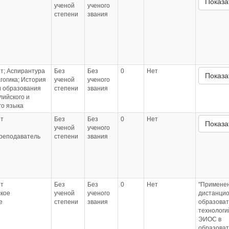
Показа
ученой
ученого
степени
звания
т; Аспирантура
Без
Без
0
Нет
Показа
гогика; История
ученой
ученого
и образования
степени
звания
лийского и
го языка
т
Без
Без
0
Нет
Показа
ученой
ученого
Преподаватель
степени
звания
т
Без
Без
0
Нет
"Примене
ское
ученой
ученого
дистанци
е
степени
звания
образова
технологи
ЭИОС в
образова