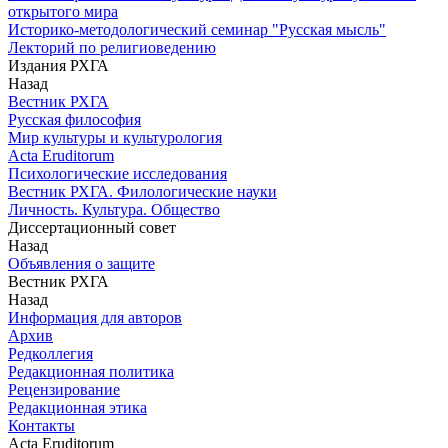
открытого мира
Историко-методологический семинар "Русская мысль"
Лекторий по религиоведению
Издания РХГА
Назад
Вестник РХГА
Русская философия
Мир культуры и культурология
Acta Eruditorum
Психологические исследования
Вестник РХГА. Филологические науки
Личность. Культура. Общество
Диссертационный совет
Назад
Объявления о защите
Вестник РХГА
Назад
Информация для авторов
Архив
Редколлегия
Редакционная политика
Рецензирование
Редакционная этика
Контакты
Acta Eruditorum