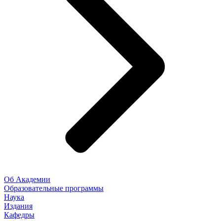
Об Академии
Образовательные программы
Наука
Издания
Кафедры