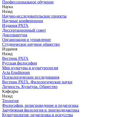
Профессиональное обучение
Наука
Назад
Научно-исследовательские проекты
Научные конференции
Издания РХГА
Диссертационный совет
Докторантура
Организация и управление
Студенческое научное общество
Издания
Назад
Вестник РХГА
Русская философия
Мир культуры и культурология
Acta Eruditorum
Психологические исследования
Вестник РХГА. Филологические науки
Личность. Культура. Общество
Кафедры
Назад
Теология
Философия, религиоведение и педагогика
Зарубежная филология и лингводидактика
Культурология, педагогика и искусства