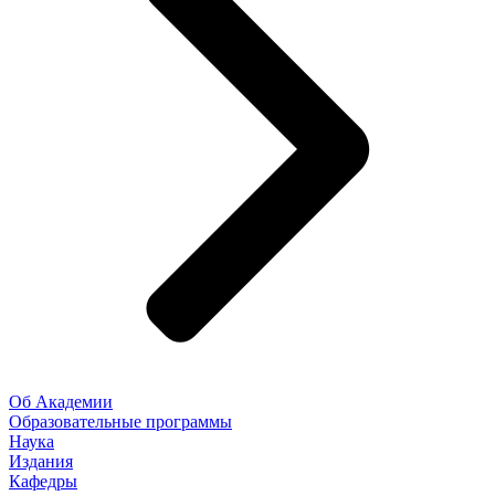
Об Академии
Образовательные программы
Наука
Издания
Кафедры