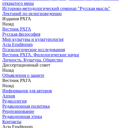
открытого мира
Историко-методологический семинар "Русская мысль"
Лекторий по религиоведению
Издания РХГА
Назад
Вестник РХГА
Русская философия
Мир культуры и культурология
Acta Eruditorum
Психологические исследования
Вестник РХГА. Филологические науки
Личность. Культура. Общество
Диссертационный совет
Назад
Объявления о защите
Вестник РХГА
Назад
Информация для авторов
Архив
Редколлегия
Редакционная политика
Рецензирование
Редакционная этика
Контакты
Acta Eruditorum