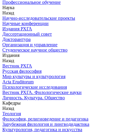
Профессиональное обучение
Наука
Назад
Научно-исследовательские проекты
Научные конференции
Издания РХГА
Диссертационный совет
Докторантура
Организация и управление
Студенческое научное общество
Издания
Назад
Вестник РХГА
Русская философия
Мир культуры и культурология
Acta Eruditorum
Психологические исследования
Вестник РХГА. Филологические науки
Личность. Культура. Общество
Кафедры
Назад
Теология
Философия, религиоведение и педагогика
Зарубежная филология и лингводидактика
Культурология, педагогика и искусства