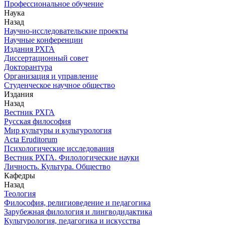
Профессиональное обучение
Наука
Назад
Научно-исследовательские проекты
Научные конференции
Издания РХГА
Диссертационный совет
Докторантура
Организация и управление
Студенческое научное общество
Издания
Назад
Вестник РХГА
Русская философия
Мир культуры и культурология
Acta Eruditorum
Психологические исследования
Вестник РХГА. Филологические науки
Личность. Культура. Общество
Кафедры
Назад
Теология
Философия, религиоведение и педагогика
Зарубежная филология и лингводидактика
Культурология, педагогика и искусства