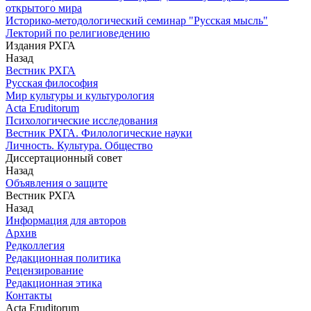
открытого мира
Историко-методологический семинар "Русская мысль"
Лекторий по религиоведению
Издания РХГА
Назад
Вестник РХГА
Русская философия
Мир культуры и культурология
Acta Eruditorum
Психологические исследования
Вестник РХГА. Филологические науки
Личность. Культура. Общество
Диссертационный совет
Назад
Объявления о защите
Вестник РХГА
Назад
Информация для авторов
Архив
Редколлегия
Редакционная политика
Рецензирование
Редакционная этика
Контакты
Acta Eruditorum