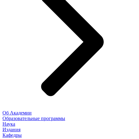
Об Академии
Образовательные программы
Наука
Издания
Кафедры