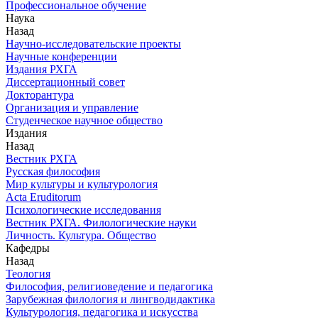
Профессиональное обучение
Наука
Назад
Научно-исследовательские проекты
Научные конференции
Издания РХГА
Диссертационный совет
Докторантура
Организация и управление
Студенческое научное общество
Издания
Назад
Вестник РХГА
Русская философия
Мир культуры и культурология
Acta Eruditorum
Психологические исследования
Вестник РХГА. Филологические науки
Личность. Культура. Общество
Кафедры
Назад
Теология
Философия, религиоведение и педагогика
Зарубежная филология и лингводидактика
Культурология, педагогика и искусства