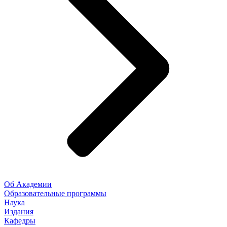
Об Академии
Образовательные программы
Наука
Издания
Кафедры