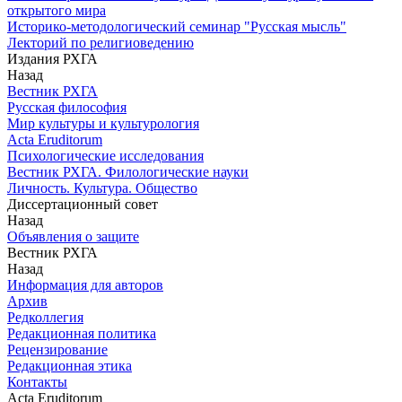
открытого мира
Историко-методологический семинар "Русская мысль"
Лекторий по религиоведению
Издания РХГА
Назад
Вестник РХГА
Русская философия
Мир культуры и культурология
Acta Eruditorum
Психологические исследования
Вестник РХГА. Филологические науки
Личность. Культура. Общество
Диссертационный совет
Назад
Объявления о защите
Вестник РХГА
Назад
Информация для авторов
Архив
Редколлегия
Редакционная политика
Рецензирование
Редакционная этика
Контакты
Acta Eruditorum