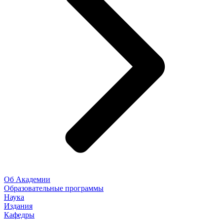
Об Академии
Образовательные программы
Наука
Издания
Кафедры