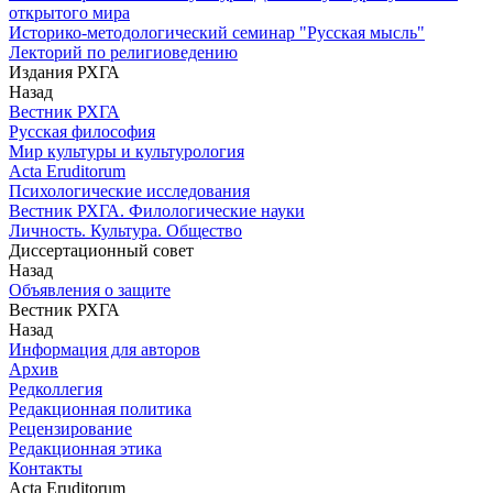
открытого мира
Историко-методологический семинар "Русская мысль"
Лекторий по религиоведению
Издания РХГА
Назад
Вестник РХГА
Русская философия
Мир культуры и культурология
Acta Eruditorum
Психологические исследования
Вестник РХГА. Филологические науки
Личность. Культура. Общество
Диссертационный совет
Назад
Объявления о защите
Вестник РХГА
Назад
Информация для авторов
Архив
Редколлегия
Редакционная политика
Рецензирование
Редакционная этика
Контакты
Acta Eruditorum