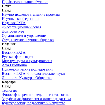
Профессиональное обучение
Наука
Назад
Научно-исследовательские проекты
Научные конференции
Издания РХГА
Диссертационный совет
Докторантура
Организация и управление
Студенческое научное общество
Издания
Назад
Вестник РХГА
Русская философия
Мир культуры и культурология
Acta Eruditorum
Психологические исследования
Вестник РХГА. Филологические науки
Личность. Культура. Общество
Кафедры
Назад
Теология
Философия, религиоведение и педагогика
Зарубежная филология и лингводидактика
Культурология, педагогика и искусства