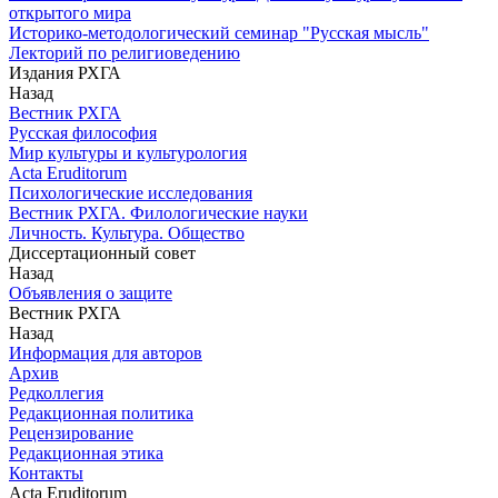
открытого мира
Историко-методологический семинар "Русская мысль"
Лекторий по религиоведению
Издания РХГА
Назад
Вестник РХГА
Русская философия
Мир культуры и культурология
Acta Eruditorum
Психологические исследования
Вестник РХГА. Филологические науки
Личность. Культура. Общество
Диссертационный совет
Назад
Объявления о защите
Вестник РХГА
Назад
Информация для авторов
Архив
Редколлегия
Редакционная политика
Рецензирование
Редакционная этика
Контакты
Acta Eruditorum