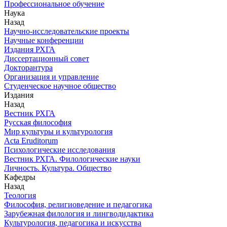
Профессиональное обучение
Наука
Назад
Научно-исследовательские проекты
Научные конференции
Издания РХГА
Диссертационный совет
Докторантура
Организация и управление
Студенческое научное общество
Издания
Назад
Вестник РХГА
Русская философия
Мир культуры и культурология
Acta Eruditorum
Психологические исследования
Вестник РХГА. Филологические науки
Личность. Культура. Общество
Кафедры
Назад
Теология
Философия, религиоведение и педагогика
Зарубежная филология и лингводидактика
Культурология, педагогика и искусства