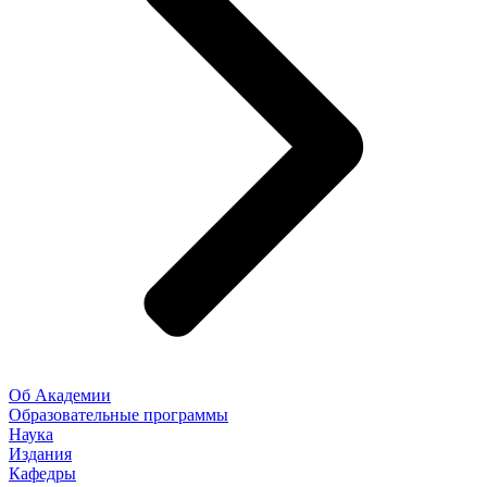
Об Академии
Образовательные программы
Наука
Издания
Кафедры