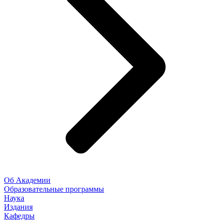
Об Академии
Образовательные программы
Наука
Издания
Кафедры