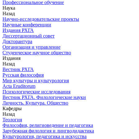
Профессиональное обучение
Наука
Назад
Научно-исследовательские проекты
Научные конференции
Издания РХГА
Диссертационный совет
Докторантура
Организация и управление
Студенческое научное общество
Издания
Назад
Вестник РХГА
Русская философия
Мир культуры и культурология
Acta Eruditorum
Психологические исследования
Вестник РХГА. Филологические науки
Личность. Культура. Общество
Кафедры
Назад
Теология
Философия, религиоведение и педагогика
Зарубежная филология и лингводидактика
Культурология, педагогика и искусства