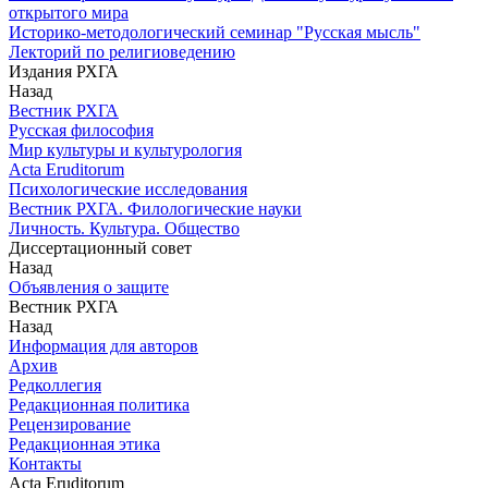
открытого мира
Историко-методологический семинар "Русская мысль"
Лекторий по религиоведению
Издания РХГА
Назад
Вестник РХГА
Русская философия
Мир культуры и культурология
Acta Eruditorum
Психологические исследования
Вестник РХГА. Филологические науки
Личность. Культура. Общество
Диссертационный совет
Назад
Объявления о защите
Вестник РХГА
Назад
Информация для авторов
Архив
Редколлегия
Редакционная политика
Рецензирование
Редакционная этика
Контакты
Acta Eruditorum