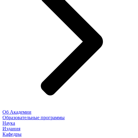
Об Академии
Образовательные программы
Наука
Издания
Кафедры