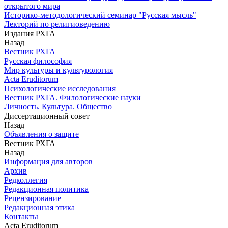
открытого мира
Историко-методологический семинар "Русская мысль"
Лекторий по религиоведению
Издания РХГА
Назад
Вестник РХГА
Русская философия
Мир культуры и культурология
Acta Eruditorum
Психологические исследования
Вестник РХГА. Филологические науки
Личность. Культура. Общество
Диссертационный совет
Назад
Объявления о защите
Вестник РХГА
Назад
Информация для авторов
Архив
Редколлегия
Редакционная политика
Рецензирование
Редакционная этика
Контакты
Acta Eruditorum