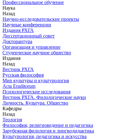
Профессиональное обучение
Наука
Назад
Научно-исследовательские проекты
Научные конференции
Издания РХГА
Диссертационный совет
Докторантура
Организация и управление
Студенческое научное общество
Издания
Назад
Вестник РХГА
Русская философия
Мир культуры и культурология
Acta Eruditorum
Психологические исследования
Вестник РХГА. Филологические науки
Личность. Культура. Общество
Кафедры
Назад
Теология
Философия, религиоведение и педагогика
Зарубежная филология и лингводидактика
Культурология, педагогика и искусства