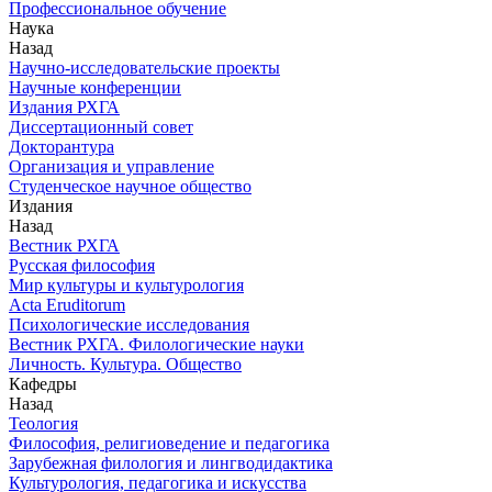
Профессиональное обучение
Наука
Назад
Научно-исследовательские проекты
Научные конференции
Издания РХГА
Диссертационный совет
Докторантура
Организация и управление
Студенческое научное общество
Издания
Назад
Вестник РХГА
Русская философия
Мир культуры и культурология
Acta Eruditorum
Психологические исследования
Вестник РХГА. Филологические науки
Личность. Культура. Общество
Кафедры
Назад
Теология
Философия, религиоведение и педагогика
Зарубежная филология и лингводидактика
Культурология, педагогика и искусства