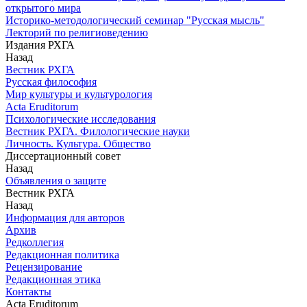
открытого мира
Историко-методологический семинар "Русская мысль"
Лекторий по религиоведению
Издания РХГА
Назад
Вестник РХГА
Русская философия
Мир культуры и культурология
Acta Eruditorum
Психологические исследования
Вестник РХГА. Филологические науки
Личность. Культура. Общество
Диссертационный совет
Назад
Объявления о защите
Вестник РХГА
Назад
Информация для авторов
Архив
Редколлегия
Редакционная политика
Рецензирование
Редакционная этика
Контакты
Acta Eruditorum