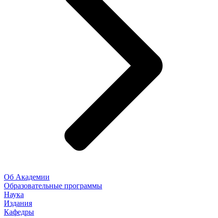
Об Академии
Образовательные программы
Наука
Издания
Кафедры