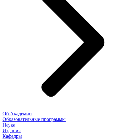
Об Академии
Образовательные программы
Наука
Издания
Кафедры