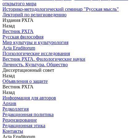
открытого мира
Историко-методологический семинар "Русская мысль"
Лекторий по религиоведению
Издания РХГА
Назад
Вестник РХГА
Русская философия
Мир культуры и культурология
Acta Eruditorum
Психологические исследования
Вестник РХГА. Филологические науки
Личность. Культура. Общество
Диссертационный совет
Назад
Объявления о защите
Вестник РХГА
Назад
Информация для авторов
Архив
Редколлегия
Редакционная политика
Рецензирование
Редакционная этика
Контакты
Acta Eruditorum