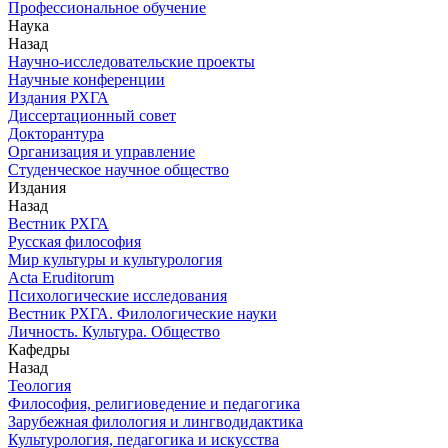
Профессиональное обучение
Наука
Назад
Научно-исследовательские проекты
Научные конференции
Издания РХГА
Диссертационный совет
Докторантура
Организация и управление
Студенческое научное общество
Издания
Назад
Вестник РХГА
Русская философия
Мир культуры и культурология
Acta Eruditorum
Психологические исследования
Вестник РХГА. Филологические науки
Личность. Культура. Общество
Кафедры
Назад
Теология
Философия, религиоведение и педагогика
Зарубежная филология и лингводидактика
Культурология, педагогика и искусства