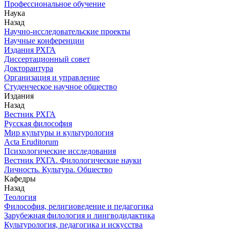
Профессиональное обучение
Наука
Назад
Научно-исследовательские проекты
Научные конференции
Издания РХГА
Диссертационный совет
Докторантура
Организация и управление
Студенческое научное общество
Издания
Назад
Вестник РХГА
Русская философия
Мир культуры и культурология
Acta Eruditorum
Психологические исследования
Вестник РХГА. Филологические науки
Личность. Культура. Общество
Кафедры
Назад
Теология
Философия, религиоведение и педагогика
Зарубежная филология и лингводидактика
Культурология, педагогика и искусства