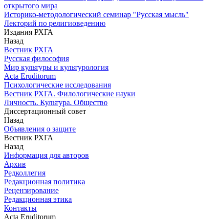
открытого мира
Историко-методологический семинар "Русская мысль"
Лекторий по религиоведению
Издания РХГА
Назад
Вестник РХГА
Русская философия
Мир культуры и культурология
Acta Eruditorum
Психологические исследования
Вестник РХГА. Филологические науки
Личность. Культура. Общество
Диссертационный совет
Назад
Объявления о защите
Вестник РХГА
Назад
Информация для авторов
Архив
Редколлегия
Редакционная политика
Рецензирование
Редакционная этика
Контакты
Acta Eruditorum