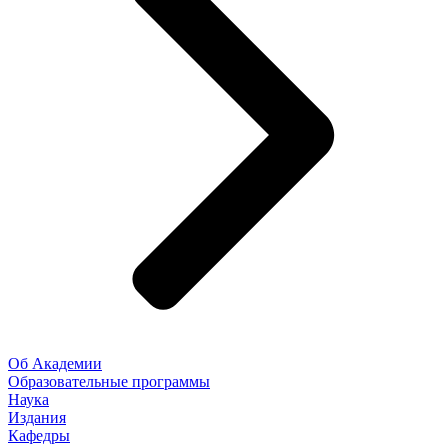
Об Академии
Образовательные программы
Наука
Издания
Кафедры