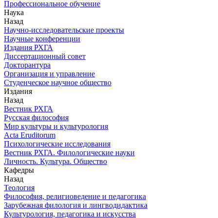
Профессиональное обучение
Наука
Назад
Научно-исследовательские проекты
Научные конференции
Издания РХГА
Диссертационный совет
Докторантура
Организация и управление
Студенческое научное общество
Издания
Назад
Вестник РХГА
Русская философия
Мир культуры и культурология
Acta Eruditorum
Психологические исследования
Вестник РХГА. Филологические науки
Личность. Культура. Общество
Кафедры
Назад
Теология
Философия, религиоведение и педагогика
Зарубежная филология и лингводидактика
Культурология, педагогика и искусства