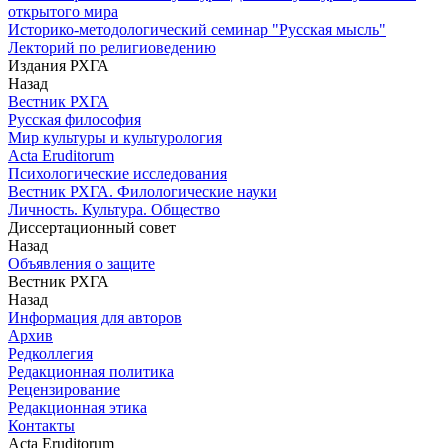
открытого мира
Историко-методологический семинар "Русская мысль"
Лекторий по религиоведению
Издания РХГА
Назад
Вестник РХГА
Русская философия
Мир культуры и культурология
Acta Eruditorum
Психологические исследования
Вестник РХГА. Филологические науки
Личность. Культура. Общество
Диссертационный совет
Назад
Объявления о защите
Вестник РХГА
Назад
Информация для авторов
Архив
Редколлегия
Редакционная политика
Рецензирование
Редакционная этика
Контакты
Acta Eruditorum