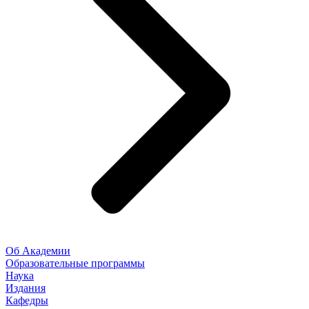
Об Академии
Образовательные программы
Наука
Издания
Кафедры