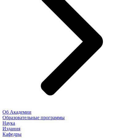
Об Академии
Образовательные программы
Наука
Издания
Кафедры