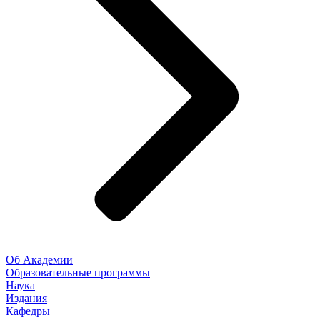
Об Академии
Образовательные программы
Наука
Издания
Кафедры