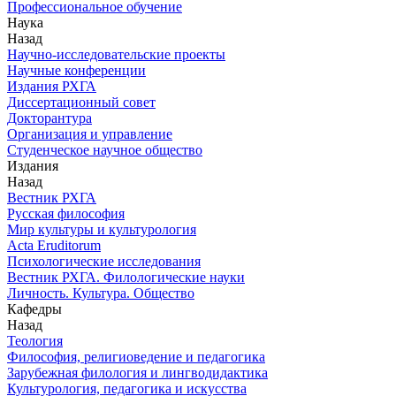
Профессиональное обучение
Наука
Назад
Научно-исследовательские проекты
Научные конференции
Издания РХГА
Диссертационный совет
Докторантура
Организация и управление
Студенческое научное общество
Издания
Назад
Вестник РХГА
Русская философия
Мир культуры и культурология
Acta Eruditorum
Психологические исследования
Вестник РХГА. Филологические науки
Личность. Культура. Общество
Кафедры
Назад
Теология
Философия, религиоведение и педагогика
Зарубежная филология и лингводидактика
Культурология, педагогика и искусства