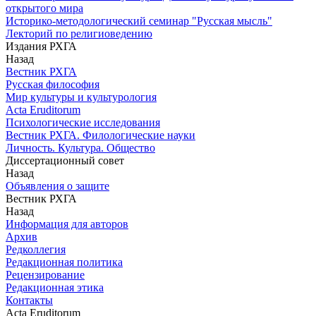
открытого мира
Историко-методологический семинар "Русская мысль"
Лекторий по религиоведению
Издания РХГА
Назад
Вестник РХГА
Русская философия
Мир культуры и культурология
Acta Eruditorum
Психологические исследования
Вестник РХГА. Филологические науки
Личность. Культура. Общество
Диссертационный совет
Назад
Объявления о защите
Вестник РХГА
Назад
Информация для авторов
Архив
Редколлегия
Редакционная политика
Рецензирование
Редакционная этика
Контакты
Acta Eruditorum