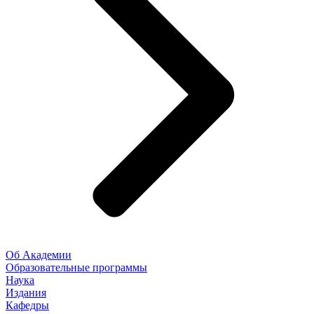
Об Академии
Образовательные программы
Наука
Издания
Кафедры