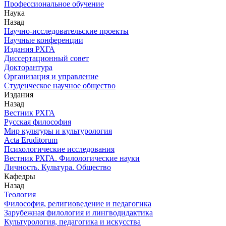
Профессиональное обучение
Наука
Назад
Научно-исследовательские проекты
Научные конференции
Издания РХГА
Диссертационный совет
Докторантура
Организация и управление
Студенческое научное общество
Издания
Назад
Вестник РХГА
Русская философия
Мир культуры и культурология
Acta Eruditorum
Психологические исследования
Вестник РХГА. Филологические науки
Личность. Культура. Общество
Кафедры
Назад
Теология
Философия, религиоведение и педагогика
Зарубежная филология и лингводидактика
Культурология, педагогика и искусства