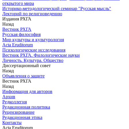
открытого мира
Историко-методологический семинар "Русская мысль"
Лекторий по религиоведению
Издания РХГА
Назад
Вестник РХГА
Русская философия
Мир культуры и культурология
Acta Eruditorum
Психологические исследования
Вестник РХГА. Филологические науки
Личность. Культура. Общество
Диссертационный совет
Назад
Объявления о защите
Вестник РХГА
Назад
Информация для авторов
Архив
Редколлегия
Редакционная политика
Рецензирование
Редакционная этика
Контакты
Acta Eruditorum