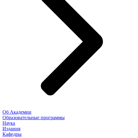
Об Академии
Образовательные программы
Наука
Издания
Кафедры