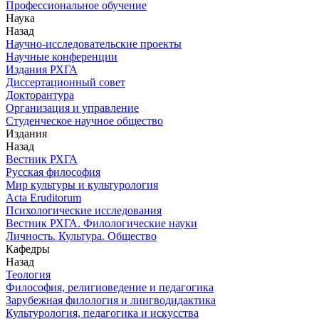
Профессиональное обучение
Наука
Назад
Научно-исследовательские проекты
Научные конференции
Издания РХГА
Диссертационный совет
Докторантура
Организация и управление
Студенческое научное общество
Издания
Назад
Вестник РХГА
Русская философия
Мир культуры и культурология
Acta Eruditorum
Психологические исследования
Вестник РХГА. Филологические науки
Личность. Культура. Общество
Кафедры
Назад
Теология
Философия, религиоведение и педагогика
Зарубежная филология и лингводидактика
Культурология, педагогика и искусства