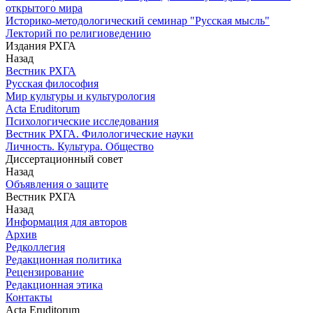
открытого мира
Историко-методологический семинар "Русская мысль"
Лекторий по религиоведению
Издания РХГА
Назад
Вестник РХГА
Русская философия
Мир культуры и культурология
Acta Eruditorum
Психологические исследования
Вестник РХГА. Филологические науки
Личность. Культура. Общество
Диссертационный совет
Назад
Объявления о защите
Вестник РХГА
Назад
Информация для авторов
Архив
Редколлегия
Редакционная политика
Рецензирование
Редакционная этика
Контакты
Acta Eruditorum