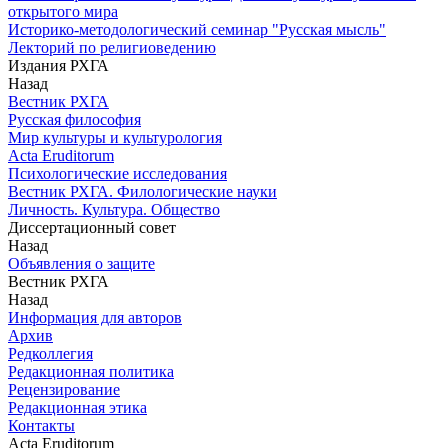
открытого мира
Историко-методологический семинар "Русская мысль"
Лекторий по религиоведению
Издания РХГА
Назад
Вестник РХГА
Русская философия
Мир культуры и культурология
Acta Eruditorum
Психологические исследования
Вестник РХГА. Филологические науки
Личность. Культура. Общество
Диссертационный совет
Назад
Объявления о защите
Вестник РХГА
Назад
Информация для авторов
Архив
Редколлегия
Редакционная политика
Рецензирование
Редакционная этика
Контакты
Acta Eruditorum