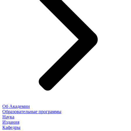
Об Академии
Образовательные программы
Наука
Издания
Кафедры