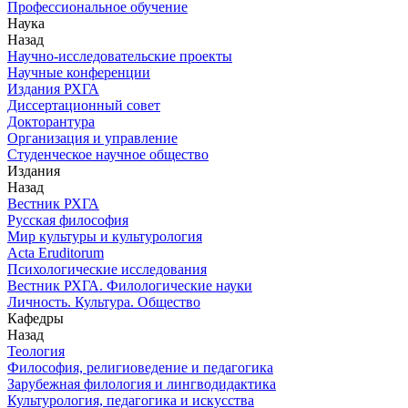
Профессиональное обучение
Наука
Назад
Научно-исследовательские проекты
Научные конференции
Издания РХГА
Диссертационный совет
Докторантура
Организация и управление
Студенческое научное общество
Издания
Назад
Вестник РХГА
Русская философия
Мир культуры и культурология
Acta Eruditorum
Психологические исследования
Вестник РХГА. Филологические науки
Личность. Культура. Общество
Кафедры
Назад
Теология
Философия, религиоведение и педагогика
Зарубежная филология и лингводидактика
Культурология, педагогика и искусства