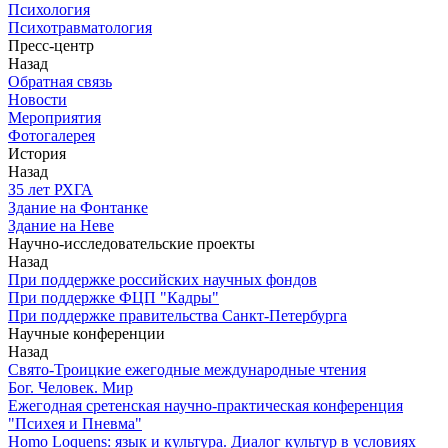
Психология
Психотравматология
Пресс-центр
Назад
Обратная связь
Новости
Мероприятия
Фотогалерея
История
Назад
З5 лет РХГА
Здание на Фонтанке
Здание на Неве
Научно-исследовательские проекты
Назад
При поддержке российских научных фондов
При поддержке ФЦП "Кадры"
При поддержке правительства Санкт-Петербурга
Научные конференции
Назад
Свято-Троицкие ежегодные международные чтения
Бог. Человек. Мир
Ежегодная сретенская научно-практическая конференция
"Психея и Пневма"
Homo Loquens: язык и культура. Диалог культур в условиях