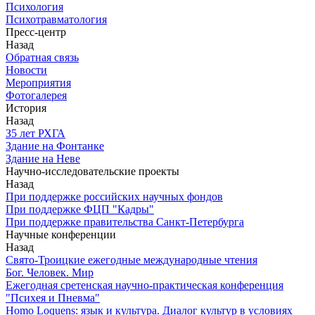
Психология
Психотравматология
Пресс-центр
Назад
Обратная связь
Новости
Мероприятия
Фотогалерея
История
Назад
З5 лет РХГА
Здание на Фонтанке
Здание на Неве
Научно-исследовательские проекты
Назад
При поддержке российских научных фондов
При поддержке ФЦП "Кадры"
При поддержке правительства Санкт-Петербурга
Научные конференции
Назад
Свято-Троицкие ежегодные международные чтения
Бог. Человек. Мир
Ежегодная сретенская научно-практическая конференция
"Психея и Пневма"
Homo Loquens: язык и культура. Диалог культур в условиях