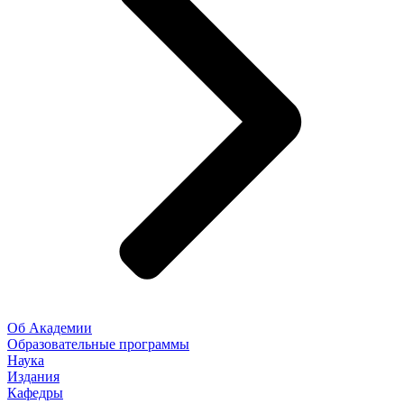
Об Академии
Образовательные программы
Наука
Издания
Кафедры