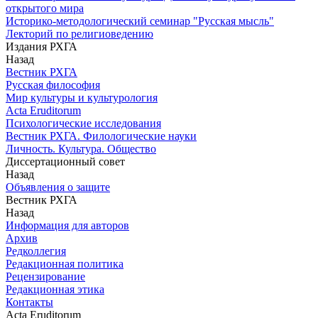
открытого мира
Историко-методологический семинар "Русская мысль"
Лекторий по религиоведению
Издания РХГА
Назад
Вестник РХГА
Русская философия
Мир культуры и культурология
Acta Eruditorum
Психологические исследования
Вестник РХГА. Филологические науки
Личность. Культура. Общество
Диссертационный совет
Назад
Объявления о защите
Вестник РХГА
Назад
Информация для авторов
Архив
Редколлегия
Редакционная политика
Рецензирование
Редакционная этика
Контакты
Acta Eruditorum