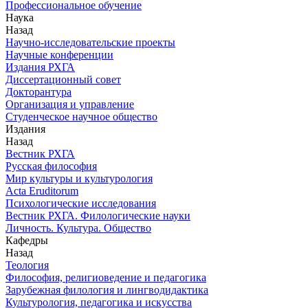
Профессиональное обучение
Наука
Назад
Научно-исследовательские проекты
Научные конференции
Издания РХГА
Диссертационный совет
Докторантура
Организация и управление
Студенческое научное общество
Издания
Назад
Вестник РХГА
Русская философия
Мир культуры и культурология
Acta Eruditorum
Психологические исследования
Вестник РХГА. Филологические науки
Личность. Культура. Общество
Кафедры
Назад
Теология
Философия, религиоведение и педагогика
Зарубежная филология и лингводидактика
Культурология, педагогика и искусства