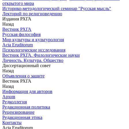
открытого мира
Историко-методологический семинар "Русская мысль"
Лекторий по религиоведению
Издания РХГА
Назад
Вестник РХГА
Русская философия
Мир культуры и культурология
Acta Eruditorum
Психологические исследования
Вестник РХГА. Филологические науки
Личность. Культура. Общество
Диссертационный совет
Назад
Объявления о защите
Вестник РХГА
Назад
Информация для авторов
Архив
Редколлегия
Редакционная политика
Рецензирование
Редакционная этика
Контакты
Acta Eruditorum