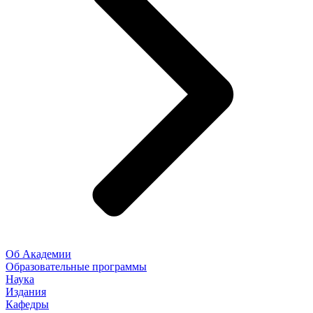
Об Академии
Образовательные программы
Наука
Издания
Кафедры