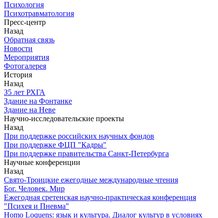
Психология
Психотравматология
Пресс-центр
Назад
Обратная связь
Новости
Мероприятия
Фотогалерея
История
Назад
З5 лет РХГА
Здание на Фонтанке
Здание на Неве
Научно-исследовательские проекты
Назад
При поддержке российских научных фондов
При поддержке ФЦП "Кадры"
При поддержке правительства Санкт-Петербурга
Научные конференции
Назад
Свято-Троицкие ежегодные международные чтения
Бог. Человек. Мир
Ежегодная сретенская научно-практическая конференция
"Психея и Пневма"
Homo Loquens: язык и культура. Диалог культур в условиях