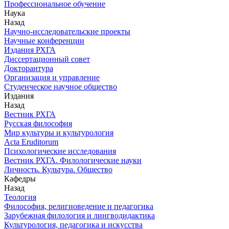
Профессиональное обучение
Наука
Назад
Научно-исследовательские проекты
Научные конференции
Издания РХГА
Диссертационный совет
Докторантура
Организация и управление
Студенческое научное общество
Издания
Назад
Вестник РХГА
Русская философия
Мир культуры и культурология
Acta Eruditorum
Психологические исследования
Вестник РХГА. Филологические науки
Личность. Культура. Общество
Кафедры
Назад
Теология
Философия, религиоведение и педагогика
Зарубежная филология и лингводидактика
Культурология, педагогика и искусства