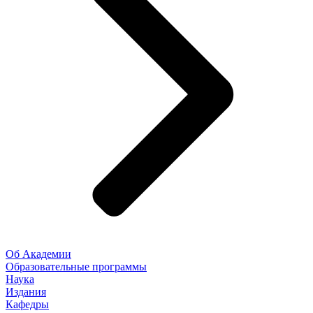
Об Академии
Образовательные программы
Наука
Издания
Кафедры