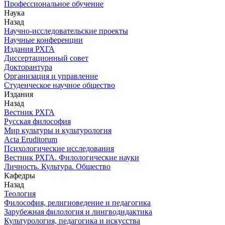
Профессиональное обучение
Наука
Назад
Научно-исследовательские проекты
Научные конференции
Издания РХГА
Диссертационный совет
Докторантура
Организация и управление
Студенческое научное общество
Издания
Назад
Вестник РХГА
Русская философия
Мир культуры и культурология
Acta Eruditorum
Психологические исследования
Вестник РХГА. Филологические науки
Личность. Культура. Общество
Кафедры
Назад
Теология
Философия, религиоведение и педагогика
Зарубежная филология и лингводидактика
Культурология, педагогика и искусства