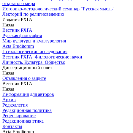
открытого мира
Историко-методологический семинар "Русская мысль"
Лекторий по религиоведению
Издания РХГА
Назад
Вестник РХГА
Русская философия
Мир культуры и культурология
Acta Eruditorum
Психологические исследования
Вестник РХГА. Филологические науки
Личность. Культура. Общество
Диссертационный совет
Назад
Объявления о защите
Вестник РХГА
Назад
Информация для авторов
Архив
Редколлегия
Редакционная политика
Рецензирование
Редакционная этика
Контакты
Acta Eruditorum