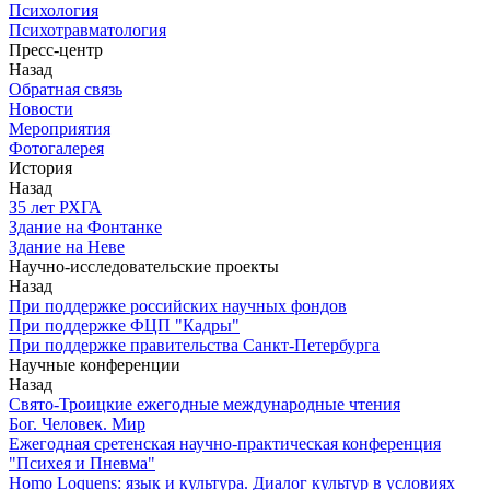
Психология
Психотравматология
Пресс-центр
Назад
Обратная связь
Новости
Мероприятия
Фотогалерея
История
Назад
З5 лет РХГА
Здание на Фонтанке
Здание на Неве
Научно-исследовательские проекты
Назад
При поддержке российских научных фондов
При поддержке ФЦП "Кадры"
При поддержке правительства Санкт-Петербурга
Научные конференции
Назад
Свято-Троицкие ежегодные международные чтения
Бог. Человек. Мир
Ежегодная сретенская научно-практическая конференция
"Психея и Пневма"
Homo Loquens: язык и культура. Диалог культур в условиях