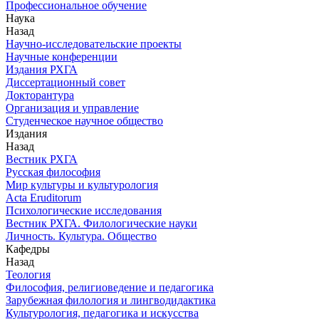
Профессиональное обучение
Наука
Назад
Научно-исследовательские проекты
Научные конференции
Издания РХГА
Диссертационный совет
Докторантура
Организация и управление
Студенческое научное общество
Издания
Назад
Вестник РХГА
Русская философия
Мир культуры и культурология
Acta Eruditorum
Психологические исследования
Вестник РХГА. Филологические науки
Личность. Культура. Общество
Кафедры
Назад
Теология
Философия, религиоведение и педагогика
Зарубежная филология и лингводидактика
Культурология, педагогика и искусства