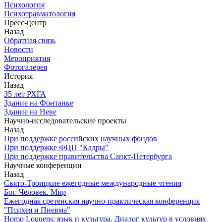
Психология
Психотравматология
Пресс-центр
Назад
Обратная связь
Новости
Мероприятия
Фотогалерея
История
Назад
З5 лет РХГА
Здание на Фонтанке
Здание на Неве
Научно-исследовательские проекты
Назад
При поддержке российских научных фондов
При поддержке ФЦП "Кадры"
При поддержке правительства Санкт-Петербурга
Научные конференции
Назад
Свято-Троицкие ежегодные международные чтения
Бог. Человек. Мир
Ежегодная сретенская научно-практическая конференция
"Психея и Пневма"
Homo Loquens: язык и культура. Диалог культур в условиях