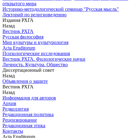
открытого мира
Историко-методологический семинар "Русская мысль"
Лекторий по религиоведению
Издания РХГА
Назад
Вестник РХГА
Русская философия
Мир культуры и культурология
Acta Eruditorum
Психологические исследования
Вестник РХГА. Филологические науки
Личность. Культура. Общество
Диссертационный совет
Назад
Объявления о защите
Вестник РХГА
Назад
Информация для авторов
Архив
Редколлегия
Редакционная политика
Рецензирование
Редакционная этика
Контакты
Acta Eruditorum