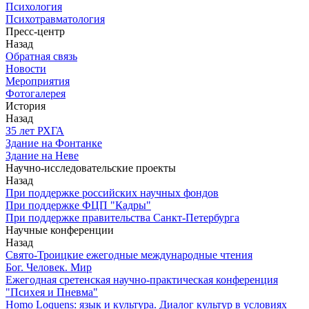
Психология
Психотравматология
Пресс-центр
Назад
Обратная связь
Новости
Мероприятия
Фотогалерея
История
Назад
З5 лет РХГА
Здание на Фонтанке
Здание на Неве
Научно-исследовательские проекты
Назад
При поддержке российских научных фондов
При поддержке ФЦП "Кадры"
При поддержке правительства Санкт-Петербурга
Научные конференции
Назад
Свято-Троицкие ежегодные международные чтения
Бог. Человек. Мир
Ежегодная сретенская научно-практическая конференция
"Психея и Пневма"
Homo Loquens: язык и культура. Диалог культур в условиях