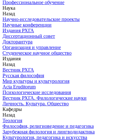
Профессиональное обучение
Наука
Назад
Научно-исследовательские проекты
Научные конференции
Издания РХГА
Диссертационный совет
Докторантура
Организация и управление
Студенческое научное общество
Издания
Назад
Вестник РХГА
Русская философия
Мир культуры и культурология
Acta Eruditorum
Психологические исследования
Вестник РХГА. Филологические науки
Личность. Культура. Общество
Кафедры
Назад
Теология
Философия, религиоведение и педагогика
Зарубежная филология и лингводидактика
Культурология, педагогика и искусства