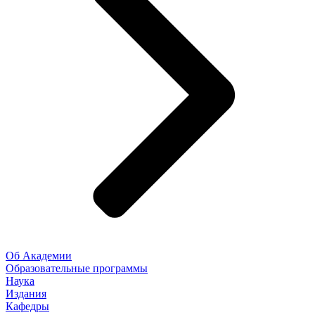
Об Академии
Образовательные программы
Наука
Издания
Кафедры