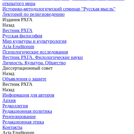
открытого мира
Историко-методологический семинар "Русская мысль"
Лекторий по религиоведению
Издания РХГА
Назад
Вестник РХГА
Русская философия
Мир культуры и культурология
Acta Eruditorum
Психологические исследования
Вестник РХГА. Филологические науки
Личность. Культура. Общество
Диссертационный совет
Назад
Объявления о защите
Вестник РХГА
Назад
Информация для авторов
Архив
Редколлегия
Редакционная политика
Рецензирование
Редакционная этика
Контакты
Acta Eruditorum