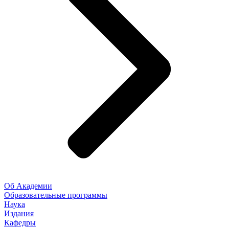
Об Академии
Образовательные программы
Наука
Издания
Кафедры