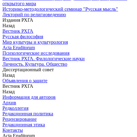
открытого мира
Историко-методологический семинар "Русская мысль"
Лекторий по религиоведению
Издания РХГА
Назад
Вестник РХГА
Русская философия
Мир культуры и культурология
Acta Eruditorum
Психологические исследования
Вестник РХГА. Филологические науки
Личность. Культура. Общество
Диссертационный совет
Назад
Объявления о защите
Вестник РХГА
Назад
Информация для авторов
Архив
Редколлегия
Редакционная политика
Рецензирование
Редакционная этика
Контакты
Acta Eruditorum