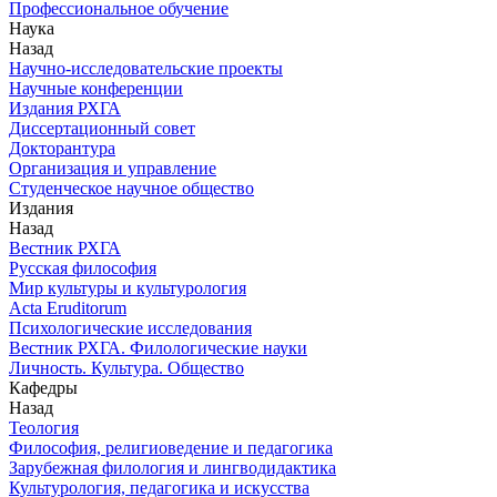
Профессиональное обучение
Наука
Назад
Научно-исследовательские проекты
Научные конференции
Издания РХГА
Диссертационный совет
Докторантура
Организация и управление
Студенческое научное общество
Издания
Назад
Вестник РХГА
Русская философия
Мир культуры и культурология
Acta Eruditorum
Психологические исследования
Вестник РХГА. Филологические науки
Личность. Культура. Общество
Кафедры
Назад
Теология
Философия, религиоведение и педагогика
Зарубежная филология и лингводидактика
Культурология, педагогика и искусства