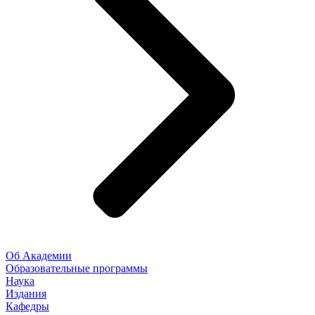
Об Академии
Образовательные программы
Наука
Издания
Кафедры