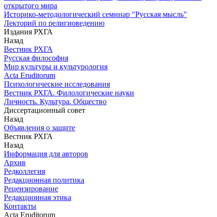
открытого мира
Историко-методологический семинар "Русская мысль"
Лекторий по религиоведению
Издания РХГА
Назад
Вестник РХГА
Русская философия
Мир культуры и культурология
Acta Eruditorum
Психологические исследования
Вестник РХГА. Филологические науки
Личность. Культура. Общество
Диссертационный совет
Назад
Объявления о защите
Вестник РХГА
Назад
Информация для авторов
Архив
Редколлегия
Редакционная политика
Рецензирование
Редакционная этика
Контакты
Acta Eruditorum