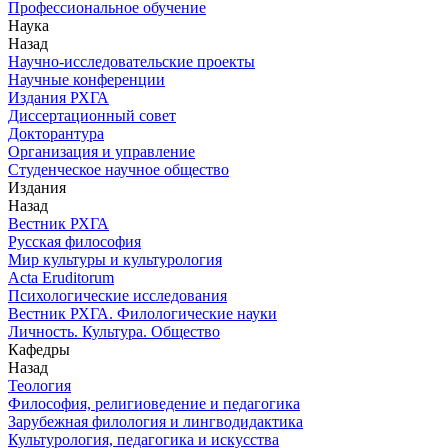
Профессиональное обучение
Наука
Назад
Научно-исследовательские проекты
Научные конференции
Издания РХГА
Диссертационный совет
Докторантура
Организация и управление
Студенческое научное общество
Издания
Назад
Вестник РХГА
Русская философия
Мир культуры и культурология
Acta Eruditorum
Психологические исследования
Вестник РХГА. Филологические науки
Личность. Культура. Общество
Кафедры
Назад
Теология
Философия, религиоведение и педагогика
Зарубежная филология и лингводидактика
Культурология, педагогика и искусства