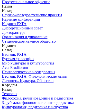
Профессиональное обучение
Наука
Назад
Научно-исследовательские проекты
Научные конференции
Издания РХГА
Диссертационный совет
Докторантура
Организация и управление
Студенческое научное общество
Издания
Назад
Вестник РХГА
Русская философия
Мир культуры и культурология
Acta Eruditorum
Психологические исследования
Вестник РХГА. Филологические науки
Личность. Культура. Общество
Кафедры
Назад
Теология
Философия, религиоведение и педагогика
Зарубежная филология и лингводидактика
Культурология, педагогика и искусства