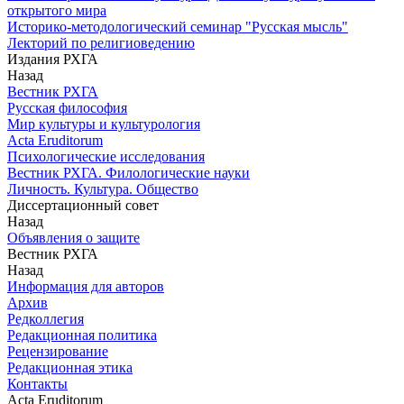
открытого мира
Историко-методологический семинар "Русская мысль"
Лекторий по религиоведению
Издания РХГА
Назад
Вестник РХГА
Русская философия
Мир культуры и культурология
Acta Eruditorum
Психологические исследования
Вестник РХГА. Филологические науки
Личность. Культура. Общество
Диссертационный совет
Назад
Объявления о защите
Вестник РХГА
Назад
Информация для авторов
Архив
Редколлегия
Редакционная политика
Рецензирование
Редакционная этика
Контакты
Acta Eruditorum