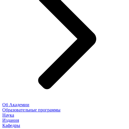
Об Академии
Образовательные программы
Наука
Издания
Кафедры